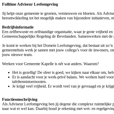
Fulltime Adviseur Leefomgeving
Jij helpt onze gemeente te groeien, vernieuwen en bloeien. Als Advi
herontwikkeling tot het mogelijk maken van bijzondere initiatieven,
Bedrijfsinformatie
Een zelfbewuste en zelfstandige organisatie, waar je grote vrijheid
Gemeenschappelijke Regeling de Bevelanden. Samenwerken met de a
Je komt te werken bij het Domein Leefomgeving, dat bestaat uit zo’n 5
gemeentehuis werk je samen met jouw collega’s voor de inwoners, ond
jouw nieuwe team.
Werken voor Gemeente Kapelle is nét wat anders. Waarom?
Het is gezellig! De sfeer is goed, we kijken naar elkaar om, h
Er is aandacht voor je werk-privé balans. We werken hard voor
tafeltennistoernooien.
Je krijgt veel vrijheid. Er wordt veel van je gevraagd en je kri
Functieomschrijving
Als Adviseur Leefomgeving ben jij degene die complexe ruimtelijke pl
naar wat er wel kan. Daarbij houd je rekening met wet- en regelgevin