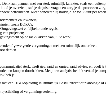
Denk aan plannen met een sterk ruimtelijk karakter, zoals een buitenpla
ud je overzicht, stel je de juiste vragen en zorg je dat processen zor
andere betrokkenen. Meer concreet? Jij houdt je 32 tot 36 uur per week
ondernemers en inwoners;
ingen, zoals BOPA’s;
de Omgevingswet en bijbehorende regels;
g van projecten;
evingsrecht op de raakvlakken van jullie werk;
leende of geweigerde vergunningen met een ruimtelijk onderdeel;
door derden.
communicatief sterk, geeft gevraagd en ongevraagd advies, en voelt je 
ouden en knopen doorhakken. Met jouw analytische blik vertaal je comp
ok heb je:
aar met een HBO-opleiding in Ruimtelijk Bestuursrecht of planologie 
projectleiding of vergunningsverlening;