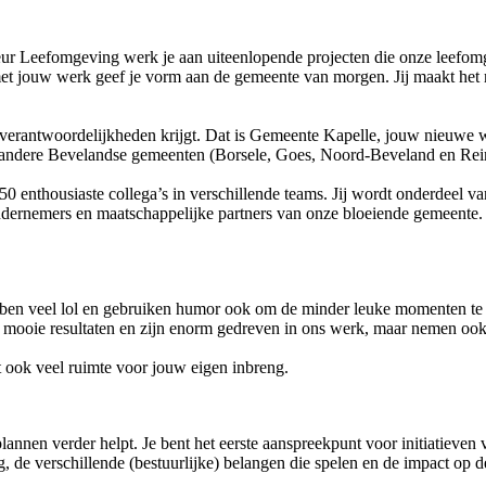
seur Leefomgeving werk je aan uiteenlopende projecten die onze leefo
 met jouw werk geef je vorm aan de gemeente van morgen. Jij maakt he
 en verantwoordelijkheden krijgt. Dat is Gemeente Kapelle, jouw nieuwe
ndere Bevelandse gemeenten (Borsele, Goes, Noord-Beveland en Reime
0 enthousiaste collega’s in verschillende teams. Jij wordt onderdeel va
ernemers en maatschappelijke partners van onze bloeiende gemeente. P
ebben veel lol en gebruiken humor ook om de minder leuke momenten te 
 mooie resultaten en zijn enorm gedreven in ons werk, maar nemen ook
jgt ook veel ruimte voor jouw eigen inbreng.
annen verder helpt. Je bent het eerste aanspreekpunt voor initiatieve
g, de verschillende (bestuurlijke) belangen die spelen en de impact op 