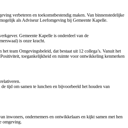
mgeving verbeteren en toekomstbestendig maken. Van binnenstedelijke
t mogelijk als Adviseur Leefomgeving bij Gemeente Kapelle.
 werkgever. Gemeente Kapelle is onderdeel van de
rswaal) is onze kracht.
n het team Omgevingsbeleid, dat bestaat uit 12 collega’s. Vanuit het
ositiviteit, toegankelijkheid en ruimte voor ontwikkeling kenmerken
relativeren.
 de tijd om samen te lunchen en bijvoorbeeld het houden van
n van inwoners, ondernemers en ontwikkelaars en kijkt samen met hen
de omgeving.