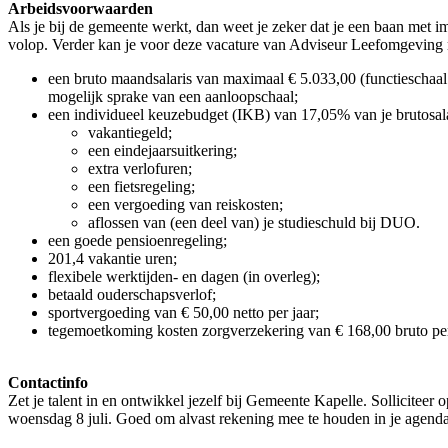
Arbeidsvoorwaarden
Als je bij de gemeente werkt, dan weet je zeker dat je een baan met i
volop. Verder kan je voor deze vacature van Adviseur Leefomgeving r
een bruto maandsalaris van maximaal € 5.033,00 (functieschaal 
mogelijk sprake van een aanloopschaal;
een individueel keuzebudget (IKB) van 17,05% van je brutosalari
vakantiegeld;
een eindejaarsuitkering;
extra verlofuren;
een fietsregeling;
een vergoeding van reiskosten;
aflossen van (een deel van) je studieschuld bij DUO.
een goede pensioenregeling;
201,4 vakantie uren;
flexibele werktijden- en dagen (in overleg);
betaald ouderschapsverlof;
sportvergoeding van € 50,00 netto per jaar;
tegemoetkoming kosten zorgverzekering van € 168,00 bruto per
Contactinfo
Zet je talent in en ontwikkel jezelf bij Gemeente Kapelle. Sollicitee
woensdag 8 juli. Goed om alvast rekening mee te houden in je agenda