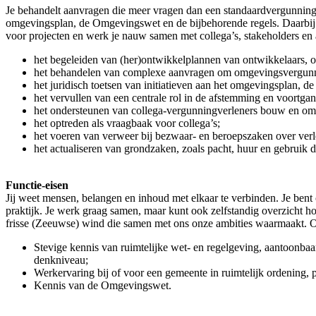
Je behandelt aanvragen die meer vragen dan een standaardvergunning. 
omgevingsplan, de Omgevingswet en de bijbehorende regels. Daarbij ho
voor projecten en werk je nauw samen met collega’s, stakeholders en 
het begeleiden van (her)ontwikkelplannen van ontwikkelaars, 
het behandelen van complexe aanvragen om omgevingsvergunn
het juridisch toetsen van initiatieven aan het omgevingsplan, 
het vervullen van een centrale rol in de afstemming en voortgan
het ondersteunen van collega-vergunningverleners bouw en omg
het optreden als vraagbaak voor collega’s;
het voeren van verweer bij bezwaar- en beroepszaken over ver
het actualiseren van grondzaken, zoals pacht, huur en gebruik 
Functie-eisen
Jij weet mensen, belangen en inhoud met elkaar te verbinden. Je bent 
praktijk. Je werk graag samen, maar kunt ook zelfstandig overzicht h
frisse (Zeeuwse) wind die samen met ons onze ambities waarmaakt. O
Stevige kennis van ruimtelijke wet- en regelgeving, aantoonb
denkniveau;
Werkervaring bij of voor een gemeente in ruimtelijk ordening, 
Kennis van de Omgevingswet.