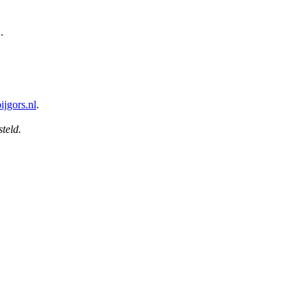
.
jgors.nl
.
steld.