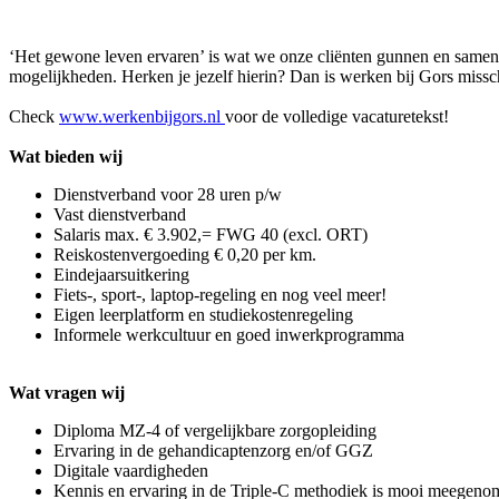
‘Het gewone leven ervaren’ is wat we onze cliënten gunnen en samen
mogelijkheden. Herken je jezelf hierin? Dan is werken bij Gors missch
Check
www.werkenbijgors.nl
voor de volledige vacaturetekst!
Wat bieden wij
Dienstverband voor 28 uren p/w
Vast dienstverband
Salaris max. € 3.902,= FWG 40 (excl. ORT)
Reiskostenvergoeding € 0,20 per km.
Eindejaarsuitkering
Fiets-, sport-, laptop-regeling en nog veel meer!
Eigen leerplatform en studiekostenregeling
Informele werkcultuur en goed inwerkprogramma
Wat vragen wij
Diploma MZ-4 of vergelijkbare zorgopleiding
Ervaring in de gehandicaptenzorg en/of GGZ
Digitale vaardigheden
Kennis en ervaring in de Triple-C methodiek is mooi meegeno