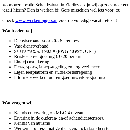
Voor onze locatie Scheldestraat in Zierikzee zijn wij op zoek naar e
jezelf hierin? Dan is werken bij Gors misschien wel iets voor jou.
Check
www.werkenbijgors.nl
voor de volledige vacaturetekst!
Wat bieden wij
Dienstverband voor 20-26 uren p/w
Vast dienstverband
Salaris max. € 3.902,= (FWG 40 excl. ORT)
Reiskostenvergoeding € 0,20
per km.
Eindejaarsuitkering
Fiets-, sport-, laptop-regeling en nog veel meer!
Eigen leerplatform en studiekostenregeling
Informele werkcultuur en goed inwerkprogramma
Wat vragen wij
Kennis en ervaring op MBO 4 niveau
Ervaring in de ouderen- en/of gehandicaptenzorg
Kennis van autisme
Werken in onregelmatige diensten, incl. slaapdiensten