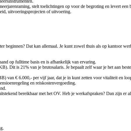
eheersinstrumenten.
eerjarenraming, stelt toelichtingen op voor de begroting en levert een
id, uitvoeringsprojecten of uitvoering.
later beginnen? Dat kan allemaal. Je kunt zowel thuis als op kantoor wer
maand op fulltime basis en is afhankelijk van ervaring.
. Dit is 21% van je brutosalaris. Je bepaalt zelf waar je het aan bestee
van € 6.000,- per vijf jaar, dat je in kunt zetten voor vitaliteit en l
nsioenregeling en reiskostenvergoeding.
and.
uitstekend bereikbaar met het OV. Heb je werkafspraken? Dan zijn er alt
g.