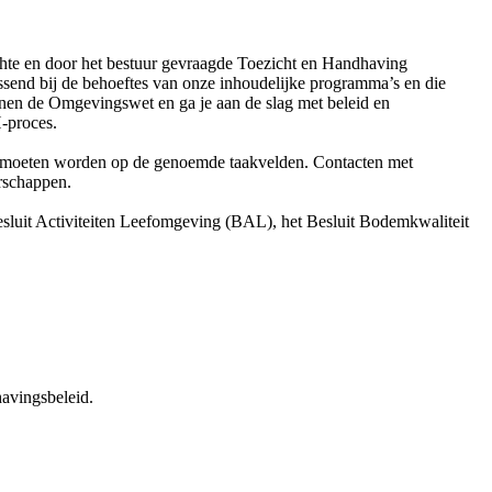
ichte en door het bestuur gevraagde Toezicht en Handhaving
send bij de behoeftes van onze inhoudelijke programma’s en die
nnen de Omgevingswet en ga je aan de slag met beleid en
-proces.
okken moeten worden op de genoemde taakvelden. Contacten met
rschappen.
esluit Activiteiten Leefomgeving (BAL), het Besluit Bodemkwaliteit
havingsbeleid.