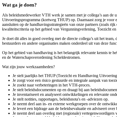
Wat ga je doen?
Als beleidsmedewerker VTH werk je samen met je collega’s aan de uitv
Uitvoeringsprogramma (kortweg THUP) op. Daarnaast zorg je voor een
aansluiten op de handhavingsstrategieën van onze partners (zoals ri
kwaliteitscriteria op het gebied van Vergunningverlening, Toezicht 
Je doet dit alles in goed overleg met de directe collega’s uit het te
bestuurders en andere organisaties maken onderdeel uit van deze fun
Op het gebied van handhaving is het belangrijk relevante kennis te 
en de Waterschapsverordening Scheldestromen.
Wat zijn jouw werkzaamheden?
Je stelt jaarlijks het THUP (Toezicht en Handhaving Uitvoerin
Je zorgt voor een risico gestuurde en integrale aanpak van toez
Je zoekt naar verbeteringen in het VTH-proces.
Je stelt beleidsdocumenten op en draagt bij aan beleidsdocume
Je inventariseert en analyseert ontwikkelingen en relevante ond
Je stelt notities, rapportages, beleidsnota's en -adviezen op.
Je neemt deel aan in- en externe werkgroepen over de ontwikke
Je levert een bijdrage aan de beleidsevaluatie en adviseert over b
Je neemt deel aan overleg met (regionale) vertegenwoordigers