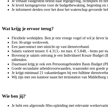
Je vertaalt vastgesteld beleid naar regelgeving, richtlijnen en b
Je levert kerngegevens voor de budgetbewaking, begroting en m
Je informeert derden over het door het waterschap gevoerde bele
Wat krijg je ervoor terug?
Flexibele werktijden. Ben je een vroege vogel of wil je liever 
Een 36-urige werkweek.
Een jaarcontract met uitzicht op vast dienstverband.
Salaris varieert tussen: € 4.313,- tot max. € 5.848, - bruto per 
Bovenop je salaris ontvang je een Individueel Keuze Budget (IKB)
uitbetalen.
Daarnaast krijg je ook een Persoonsgebonden Basis Budget (PBB) 
Goede secundaire arbeidsvoorwaarden, waaronder een goede pe
Je krijgt minimaal 21 vakantiedagen bij een fulltime dienstverb
Wij zijn met ons kantoor naast het treinstation van Middelburg 
Wie ben jij?
Je hebt een afgeronde Hbo-opleiding met relevante werkervarin