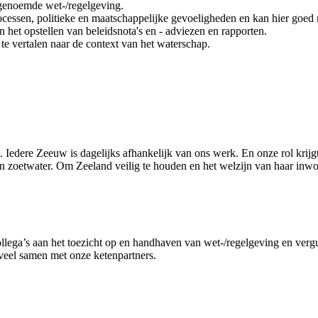
 genoemde wet-/regelgeving.
processen, politieke en maatschappelijke gevoeligheden en kan hier goe
n het opstellen van beleidsnota's en - adviezen en rapporten.
 te vertalen naar de context van het waterschap.
i. Iedere Zeeuw is dagelijks afhankelijk van ons werk. En onze rol krij
van zoetwater. Om Zeeland veilig te houden en het welzijn van haar inw
ga’s aan het toezicht op en handhaven van wet-/regelgeving en vergun
veel samen met onze ketenpartners.