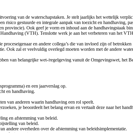
oering van de waterschapstaken. Je stelt jaarlijks het wettelijk verpl
 risico gestuurde en integrale aanpak van toezicht en handhaving, pas
jk en provincie). Ook geef je vorm en inhoud aan de handhavingstaak bi
en Handhaving (VTH). Tenslotte werk je aan het verbeteren van het VTH
am, de proceseigenaar en andere collega’s die van invloed zijn of betr
ctie. Ook zal er veelvuldig overlegd moeten worden met de andere wate
hebben van belangrijke wet-/regelgeving vanuit de Omgevingswet, het B
gsprogramma) en een jaarverslag op.
icht en handhaving.
nten van anderen waarin handhaving een rol speelt.
erzoeken, je beoordeelt het belang ervan en vertaalt deze naar het hand
ling en afstemming van beleid.
ijstelling van beleid.
 van andere overheden over de afstemming van beleidsimplementatie.