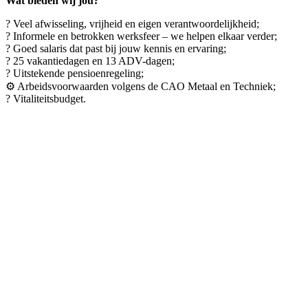
Wat bieden wij jou?
? Veel afwisseling, vrijheid en eigen verantwoordelijkheid;
? Informele en betrokken werksfeer – we helpen elkaar verder;
? Goed salaris dat past bij jouw kennis en ervaring;
? 25 vakantiedagen en 13 ADV-dagen;
? Uitstekende pensioenregeling;
⚙️ Arbeidsvoorwaarden volgens de CAO Metaal en Techniek;
? Vitaliteitsbudget.