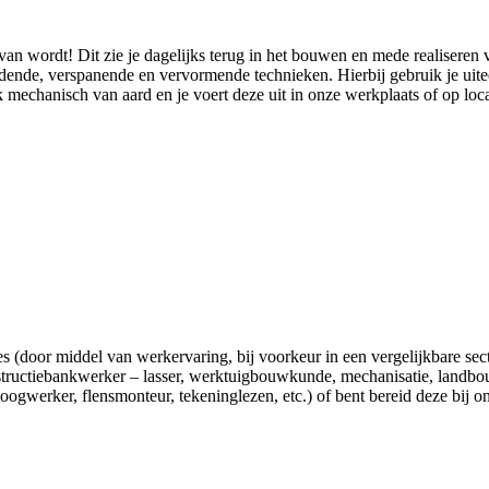
 van wordt! Dit zie je dagelijks terug in het bouwen en mede realiseren 
ndende, verspanende en vervormende technieken. Hierbij gebruik je uit
mechanisch van aard en je voert deze uit in onze werkplaats of op loca
s (door middel van werkervaring, bij voorkeur in een vergelijkbare secto
onstructiebankwerker – lasser, werktuigbouwkunde, mechanisatie, landbo
 hoogwerker, flensmonteur, tekeninglezen, etc.) of bent bereid deze bij o