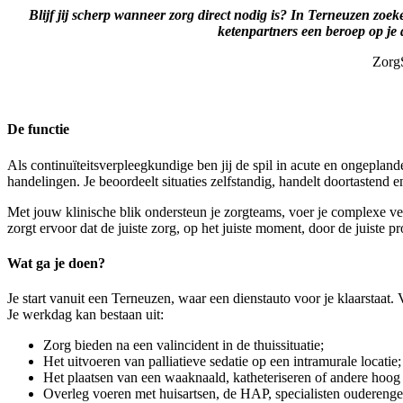
Blijf jij scherp wanneer zorg direct nodig is? In Terneuzen zoek
ketenpartners een beroep op je 
Zorg
De functie
Als continuïteitsverpleegkundige ben jij de spil in acute en ongepland
handelingen. Je beoordeelt situaties zelfstandig, handelt doortastend 
Met jouw klinische blik ondersteun je zorgteams, voer je complexe ver
zorgt ervoor dat de juiste zorg, op het juiste moment, door de juiste 
Wat ga je doen?
Je start vanuit een Terneuzen, waar een dienstauto voor je klaarstaat
Je werkdag kan bestaan uit:
Zorg bieden na een valincident in de thuissituatie;
Het uitvoeren van palliatieve sedatie op een intramurale locatie;
Het plaatsen van een waaknaald, katheteriseren of andere hoo
Overleg voeren met huisartsen, de HAP, specialisten oudereng