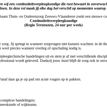
en wij een continuïteitsverpleegkundige die rust bewaart in onverwach
doen. In deze rol maak jij elke dag het verschil op momenten waarop co
Saam Thuis- en Ouderenzorg Zeeuws-Vlaanderen zoekt een nieuwe col
Continuïteitsverpleegkundige
(Regio Terneuzen, 24 uur per week)
e zorg. Jij springt in wanneer zorgvragen niet kunnen wachten: in de thu
en weet precies wanneer overleg of opschaling nodig is.
pleegtechnische handelingen uit en stem je af met verschillende discip
professional wordt geleverd. Dankzij jouw inzet blijft de zorg ook in on
. Vanaf daar ga je op pad om acute vragen op te pakken.
g complexe handelingen;
eneeskunde of wijkteams.