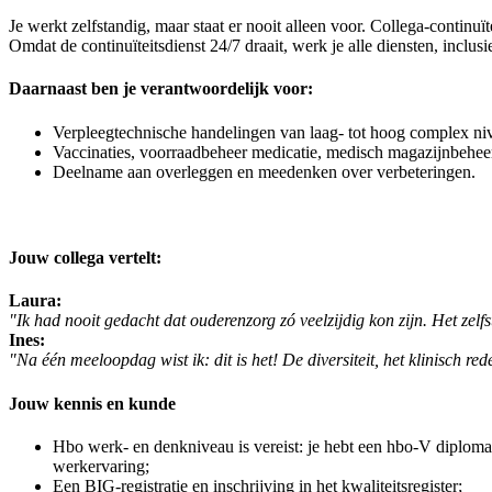
Je werkt zelfstandig, maar staat er nooit alleen voor. Collega-continu
Omdat de continuïteitsdienst 24/7 draait, werk je alle diensten, inclus
Daarnaast ben je verantwoordelijk voor:
Verpleegtechnische handelingen van laag- tot hoog complex niv
Vaccinaties, voorraadbeheer medicatie, medisch magazijnbeheer
Deelname aan overleggen en meedenken over verbeteringen.
Jouw collega vertelt:
Laura:
"Ik had nooit gedacht dat ouderenzorg zó veelzijdig kon zijn. Het ze
Ines:
"Na één meeloopdag wist ik: dit is het! De diversiteit, het klinisch r
Jouw kennis en kunde
Hbo werk- en denkniveau is vereist: je hebt een hbo-V diploma
werkervaring;
Een BIG-registratie en inschrijving in het kwaliteitsregister;