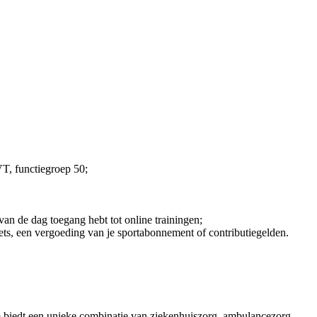
VT, functiegroep 50;
an de dag toegang hebt tot online trainingen;
ets, een vergoeding van je sportabonnement of contributiegelden.
 biedt een unieke combinatie van ziekenhuiszorg, ambulancezorg,