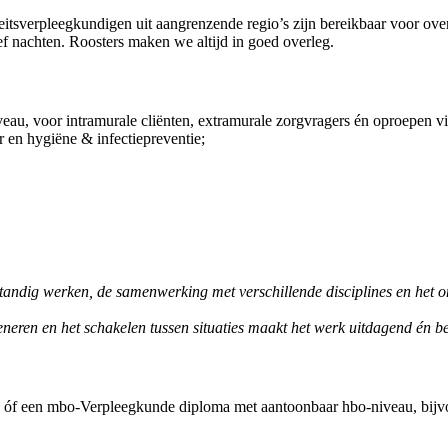
ïteitsverpleegkundigen uit aangrenzende regio’s zijn bereikbaar voor ove
ief nachten. Roosters maken we altijd in goed overleg.
eau, voor intramurale cliënten, extramurale zorgvragers én oproepen 
 en hygiëne & infectiepreventie;
lfstandig werken, de samenwerking met verschillende disciplines en het 
edeneren en het schakelen tussen situaties maakt het werk uitdagend én b
 óf een mbo-Verpleegkunde diploma met aantoonbaar hbo-niveau, bijvoor