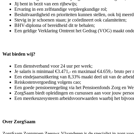
Jij bent in bezit van een rijbewijs;
Ervaring in een zelfstandige verpleegkundige rol;
Besluitvaardigheid en prioriteiten kunnen stellen, ook bij meerd
Stevig in je schoenen staan; je coördineert ook calamiteiten;
BHV-diploma of bereidheid dit te behalen;
Een geldige Verklaring Omtrent het Gedrag (VOG) maakt onderd
Wat bieden wij?
Een dienstverband voor 24 uur per week;
Je salaris is minimaal €3.471,- en maximaal €4.659,- bruto pe
Een eindejaarsuitkering van 8,33% maakt deel uit van de arbe
Reiskostenvergoeding volgens cao;
Een goede pensioenregeling via het Pensioenfonds Zorg en Wel
ZorgSaam biedt opleidingen en cursussen aan voor jouw persoonl
Een meerkeuzesysteem arbeidsvoorwaarden waarbij het bijvoorbee
Over ZorgSaam
ZorgSaam Zorggroep Zeeuws-Vlaanderen is de specialist in zorg voo