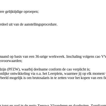
ere gelijktijdige oproepen;
eel uit van de aanstellingsprocedure.
r maand op basis van een 36-urige werkweek. Inschaling volgens cao V
idsvoorwaarden;
zijn (PFZW), waarbij deelname conform de cao verplicht is;
ijke ontwikkeling via o.a. het Leerplein, waarmee jij op elk moment v
ld mogelijk is om brutosalaris in te zetten voor het kopen van een fi
r jong en oud in de regio Zeeuws-Vlaanderen en daarbuiten. ZorgSaam