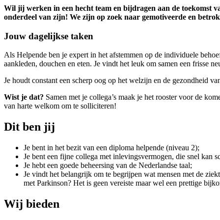
Wil jij werken in een hecht team en bijdragen aan de toekomst 
onderdeel van zijn! We zijn op zoek naar gemotiveerde en betro
Jouw dagelijkse taken
Als Helpende ben je expert in het afstemmen op de individuele behoeft
aankleden, douchen en eten. Je vindt het leuk om samen een frisse neus
Je houdt constant een scherp oog op het welzijn en de gezondheid van je
Wist je dat?
Samen met je collega’s maak je het rooster voor de komen
van harte welkom om te solliciteren!
Dit ben jij
Je bent in het bezit van een diploma helpende (niveau 2);
Je bent een fijne collega met inlevingsvermogen, die snel kan
Je hebt een goede beheersing van de Nederlandse taal;
Je vindt het belangrijk om te begrijpen wat mensen met de ziekt
met Parkinson? Het is geen vereiste maar wel een prettige bijk
Wij bieden