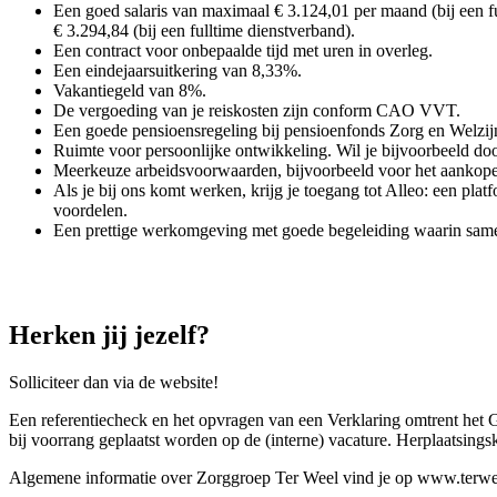
Een goed salaris van maximaal € 3.124,01 per maand (bij een 
€ 3.294,84 (bij een fulltime dienstverband).
Een contract voor onbepaalde tijd met uren in overleg.
Een eindejaarsuitkering van 8,33%.
Vakantiegeld van 8%.
De vergoeding van je reiskosten zijn conform CAO VVT.
Een goede pensioensregeling bij pensioenfonds Zorg en Welzij
Ruimte voor persoonlijke ontwikkeling. Wil je bijvoorbeeld doo
Meerkeuze arbeidsvoorwaarden, bijvoorbeeld voor het aankopen v
Als je bij ons komt werken, krijg je toegang tot Alleo: een plat
voordelen.
Een prettige werkomgeving met goede begeleiding waarin samen
Herken jij jezelf?
Solliciteer dan via de website!
Een referentiecheck en het opvragen van een Verklaring omtrent het Ge
bij voorrang geplaatst worden op de (interne) vacature. Herplaatsings
Algemene informatie over Zorggroep Ter Weel vind je op www.terwe