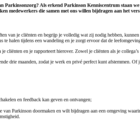
van Parkinsonzorg? Als erkend Parkinson Kenniscentrum staan we 
kken medewerkers die samen met ons willen bijdragen aan het vers
en van je cliënten en begrijp je volledig wat zij nodig hebben, kunnen e
 te halen tijdens een wandeling en je zorgt ervoor dat de leefomgeving 
 cliënten en je rapporteert hierover. Zowel je cliënten als je collega’s 
de drie maanden, zodat je werk en privé perfect kunt afstemmen. Of je 
 schakelen en feedback kan geven en ontvangen;
e van Parkinson doormaken en wilt bijdragen aan een omgeving waarin zij
omstigheid.