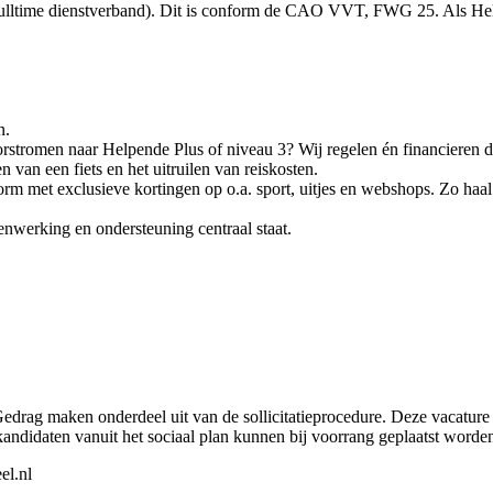
fulltime dienstverband). Dit is conform de CAO VVT, FWG 25. Als Hel
n.
rstromen naar Helpende Plus of niveau 3? Wij regelen én financieren d
an een fiets en het uitruilen van reiskosten.
form met exclusieve kortingen op o.a. sport, uitjes en webshops. Zo haal 
werking en ondersteuning centraal staat.
drag maken onderdeel uit van de sollicitatieprocedure. Deze vacature v
kandidaten vanuit het sociaal plan kunnen bij voorrang geplaatst worden
el.nl