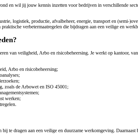
d en wil jij jouw kennis inzetten voor bedrijven in verschillende sec
ie, logistiek, productie, afvalbeheer, energie, transport en (semi-)ove
n praktische verbetermaatregelen die bijdragen aan een veilige en wer
eden?
eren van veiligheid, Arbo en risicobeheersing. Je werkt op kantoor, van
eid, Arbo en risicobeheersing;
coanalyses;
derzoeken;
ng, zoals de Arbowet en ISO 45001;
managementsystemen;
st werken;
tregelen.
n bij te dragen aan een veilige en duurzame werkomgeving. Daarnaast 