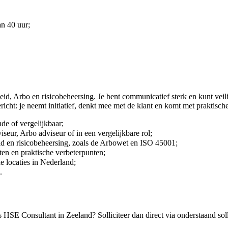
an 40 uur;
heid, Arbo en risicobeheersing. Je bent communicatief sterk en kunt ve
richt: je neemt initiatief, denkt mee met de klant en komt met praktisc
de of vergelijkbaar;
seur, Arbo adviseur of in een vergelijkbare rol;
id en risicobeheersing, zoals de Arbowet en ISO 45001;
ten en praktische verbeterpunten;
e locaties in Nederland;
.
s HSE Consultant in Zeeland? Solliciteer dan direct via onderstaand solli