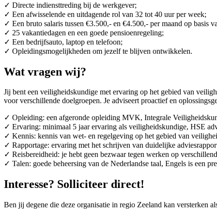
✓ Directe indiensttreding bij de werkgever;
✓ Een afwisselende en uitdagende rol van 32 tot 40 uur per week;
✓ Een bruto salaris tussen €3.500,- en €4.500,- per maand op basis v
✓ 25 vakantiedagen en een goede pensioenregeling;
✓ Een bedrijfsauto, laptop en telefoon;
✓ Opleidingsmogelijkheden om jezelf te blijven ontwikkelen.
Wat vragen wij?
Jij bent een veiligheidskundige met ervaring op het gebied van veilig
voor verschillende doelgroepen. Je adviseert proactief en oplossingsge
✓ Opleiding: een afgeronde opleiding MVK, Integrale Veiligheidskun
✓ Ervaring: minimaal 5 jaar ervaring als veiligheidskundige, HSE advi
✓ Kennis: kennis van wet- en regelgeving op het gebied van veilighe
✓ Rapportage: ervaring met het schrijven van duidelijke adviesrappor
✓ Reisbereidheid: je hebt geen bezwaar tegen werken op verschillend
✓ Talen: goede beheersing van de Nederlandse taal, Engels is een pre
Interesse? Solliciteer direct!
Ben jij degene die deze organisatie in regio Zeeland kan versterken al