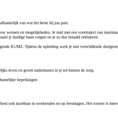
fhankelijk van wat het beste bij jou past.
j jouw wensen en mogelijkheden. Je start met een voortraject van maxim
aast je huidige baan volgen en je zo dus betaald oriënteren.
orgende IG/MZ. Tijdens de opleiding werk je met verschillende doelgroep
ijks leven en groeit ondertussen in je rol binnen de zorg.
ichamelijke beperkingen
 bent ook inzetbaar in weekenden en op feestdagen. Het rooster is mee