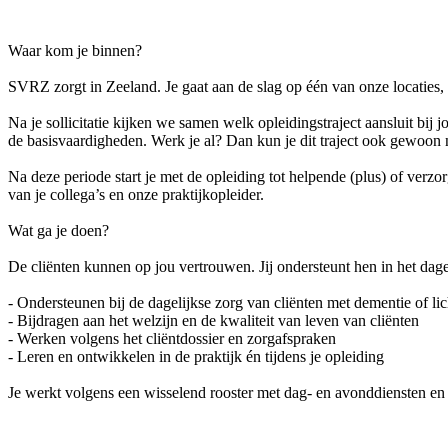
Waar kom je binnen?
SVRZ zorgt in Zeeland. Je gaat aan de slag op één van onze locaties, a
Na je sollicitatie kijken we samen welk opleidingstraject aansluit bi
de basisvaardigheden. Werk je al? Dan kun je dit traject ook gewoon n
Na deze periode start je met de opleiding tot helpende (plus) of verz
van je collega’s en onze praktijkopleider.
Wat ga je doen?
De cliënten kunnen op jou vertrouwen. Jij ondersteunt hen in het dagel
- Ondersteunen bij de dagelijkse zorg van cliënten met dementie of l
- Bijdragen aan het welzijn en de kwaliteit van leven van cliënten
- Werken volgens het cliëntdossier en zorgafspraken
- Leren en ontwikkelen in de praktijk én tijdens je opleiding
Je werkt volgens een wisselend rooster met dag- en avonddiensten en