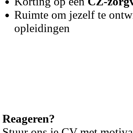
Korting op een
CZ‑zorgv
Ruimte om jezelf te ontw
opleidingen
Reageren?
Stuur ons je CV met motiva