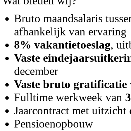
Wat bieden wij?
Bruto maandsalaris tuss
afhankelijk van ervaring
8% vakantietoeslag
, ui
Vaste eindejaarsuitker
december
Vaste bruto gratificati
Fulltime werkweek van
3
Jaarcontract met uitzicht
Pensioenopbouw