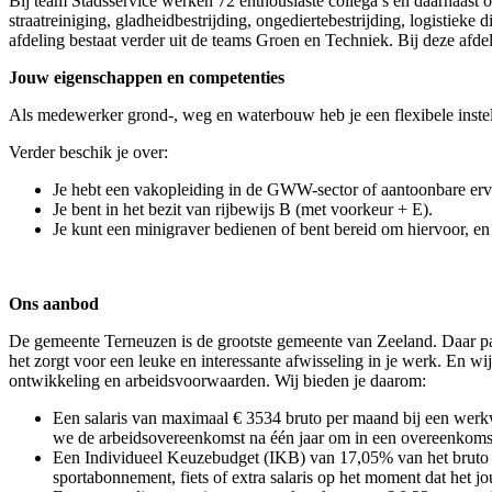
Bij team Stadsservice werken 72 enthousiaste collega’s en daarnaast o
straatreiniging, gladheidbestrijding, ongediertebestrijding, logistiek
afdeling bestaat verder uit de teams Groen en Techniek. Bij deze afdel
Jouw eigenschappen en competenties
Als medewerker grond-, weg en waterbouw heb je een flexibele instell
Verder beschik je over:
Je hebt een vakopleiding in de GWW-sector of aantoonbare erv
Je bent in het bezit van rijbewijs B (met voorkeur + E).
Je kunt een minigraver bedienen of bent bereid om hiervoor, en
Ons aanbod
De gemeente Terneuzen is de grootste gemeente van Zeeland. Daar pas
het zorgt voor een leuke en interessante afwisseling in je werk. En wij
ontwikkeling en arbeidsvoorwaarden. Wij bieden je daarom:
Een salaris van maximaal € 3534 bruto per maand bij een werkwee
we de arbeidsovereenkomst na één jaar om in een overeenkomst
Een Individueel Keuzebudget (IKB) van 17,05% van het bruto jaa
sportabonnement, fiets of extra salaris op het moment dat het j