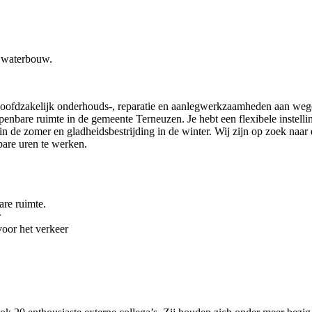
n waterbouw.
zakelijk onderhouds-, reparatie en aanlegwerkzaamheden aan wegen, tr
openbare ruimte in de gemeente Terneuzen. Je hebt een flexibele instel
de zomer en gladheidsbestrijding in de winter. Wij zijn op zoek naar ee
bare uren te werken.
are ruimte.
r
voor het verkeer