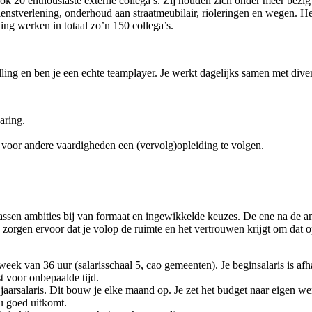
ok 20 enthousiaste externe collega’s. Zij houden zich onder meer bezig 
e dienstverlening, onderhoud aan straatmeubilair, rioleringen en wegen. 
ing werken in totaal zo’n 150 collega’s.
ing en ben je een echte teamplayer. Je werkt dagelijks samen met diver
aring.
 voor andere vaardigheden een (vervolg)opleiding te volgen.
sen ambities bij van formaat en ingewikkelde keuzes. De ene na de ande
 zorgen ervoor dat je volop de ruimte en het vertrouwen krijgt om dat op
k van 36 uur (salarisschaal 5, cao gemeenten). Je beginsalaris is afha
 voor onbepaalde tijd.
rsalaris. Dit bouw je elke maand op. Je zet het budget naar eigen wens 
ou goed uitkomt.