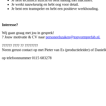
Je hebt technisch inzicht en bent handig met machines.
Je werkt nauwkeurig en hebt oog voor detail.
Je bent een teamspeler en hebt een positieve werkhouding.
Interesse?
Wij gaan graag met jou in gesprek!
? Jouw motivatie & CV naar
personeelszaken@topvormprefab.nl.
?????? ???? ?? ????????
Neem gerust contact op met Pieter van Es (productieleider) of Dani
op telefoonnummer 0115 683278