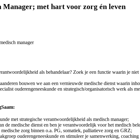
 Manager; met hart voor zorg én leven
r medisch manager
erantwoordelijkheid als behandelaar? Zoek je een functie waarin je niet
Vlaanderen bouwen we aan een vernieuwde medische dienst waarin inh
specialist ouderengeneeskunde en strategisch/organisatorisch werk als 
rgSaam:
kunde met strategische verantwoordelijkheid als medisch manager;
n de medische dienst en ben je verantwoordelijk voor het medisch bele
je medische zorg binnen o.a. PG, somatiek, palliatieve zorg en GRZ;
vakgroep ouderengeneeskunde en stimuleer je samenwerking, coaching e