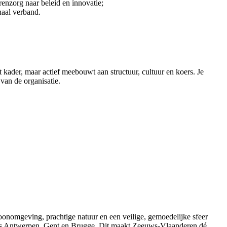
enzorg naar beleid en innovatie;
naal verband.
t kader, maar actief meebouwt aan structuur, cultuur en koers. Je
 van de organisatie.
onomgeving, prachtige natuur en een veilige, gemoedelijke sfeer
en als Antwerpen, Gent en Brugge. Dit maakt Zeeuws-Vlaanderen dé