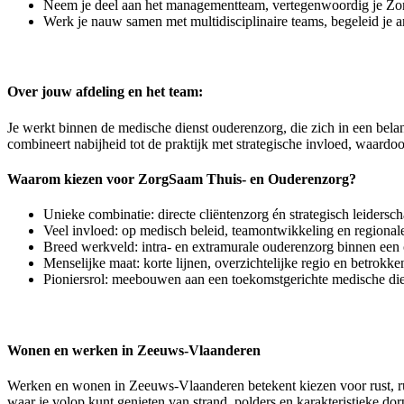
Neem je deel aan het managementteam, vertegenwoordig je Zorg
Werk je nauw samen met multidisciplinaire teams, begeleid je a
Over jouw afdeling en het team:
Je werkt binnen de medische dienst ouderenzorg, die zich in een belang
combineert nabijheid tot de praktijk met strategische invloed, waardoo
Waarom kiezen voor ZorgSaam Thuis- en Ouderenzorg?
Unieke combinatie: directe cliëntenzorg én strategisch leidersch
Veel invloed: op medisch beleid, teamontwikkeling en regiona
Breed werkveld: intra‑ en extramurale ouderenzorg binnen een
Menselijke maat: korte lijnen, overzichtelijke regio en betrokken
Pioniersrol: meebouwen aan een toekomstgerichte medische die
Wonen en werken in Zeeuws‑Vlaanderen
Werken en wonen in Zeeuws-Vlaanderen betekent kiezen voor rust, rui
waar je volop kunt genieten van strand, polders en karakteristieke d