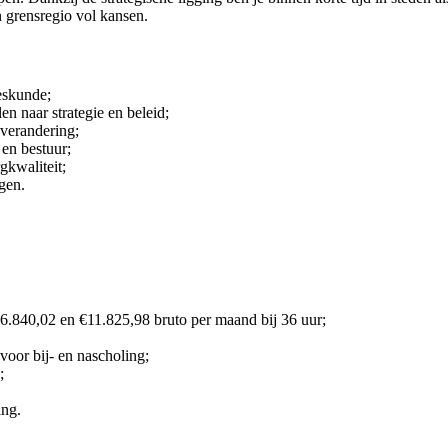
n grensregio vol kansen.
eeskunde;
en naar strategie en beleid;
verandering;
 en bestuur;
gkwaliteit;
gen.
.840,02 en €11.825,98 bruto per maand bij 36 uur;
voor bij- en nascholing;
;
ing.