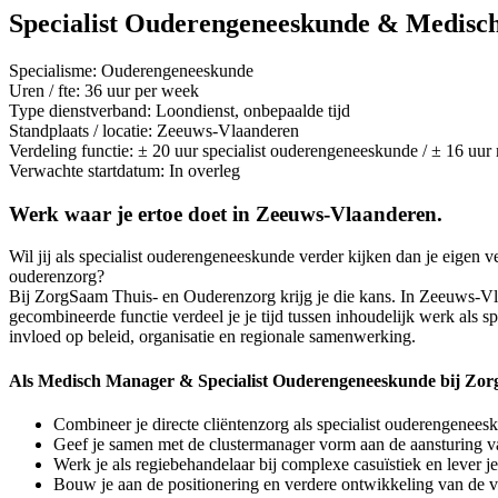
Specialist Ouderengeneeskunde & Medisch
Specialisme: Ouderengeneeskunde
Uren / fte: 36 uur per week
Type dienstverband: Loondienst, onbepaalde tijd
Standplaats / locatie: Zeeuws‑Vlaanderen
Verdeling functie: ± 20 uur specialist ouderengeneeskunde / ± 16 uu
Verwachte startdatum: In overleg
Werk waar je ertoe doet in Zeeuws-Vlaanderen.
Wil jij als specialist ouderengeneeskunde verder kijken dan je eigen v
ouderenzorg?
Bij ZorgSaam Thuis- en Ouderenzorg krijg je die kans. In Zeeuws‑
gecombineerde functie verdeel je je tijd tussen inhoudelijk werk als 
invloed op beleid, organisatie en regionale samenwerking.
Als Medisch Manager & Specialist Ouderengeneeskunde bij Zo
Combineer je directe cliëntenzorg als specialist ouderengenees
Geef je samen met de clustermanager vorm aan de aansturing va
Werk je als regiebehandelaar bij complexe casuïstiek en lever 
Bouw je aan de positionering en verdere ontwikkeling van de 