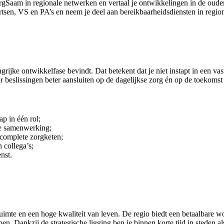
Saam in regionale netwerken en vertaal je ontwikkelingen in de ouder
rtsen, VS en PA’s en neem je deel aan bereikbaarheidsdiensten in regio
rijke ontwikkelfase bevindt. Dat betekent dat je niet instapt in een vas
r beslissingen beter aansluiten op de dagelijkse zorg én op de toekomst
ap in één rol;
le samenwerking;
 complete zorgketen;
 collega’s;
nst.
mte en een hoge kwaliteit van leven. De regio biedt een betaalbare wo
orpen. Dankzij de strategische ligging ben je binnen korte tijd in sted