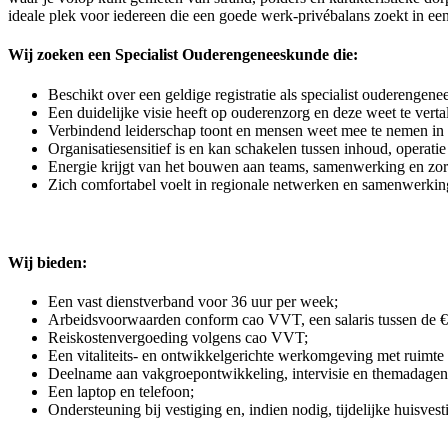
ideale plek voor iedereen die een goede werk-privébalans zoekt in ee
Wij zoeken een Specialist Ouderengeneeskunde die:
Beschikt over een geldige registratie als specialist ouderengen
Een duidelijke visie heeft op ouderenzorg en deze weet te vertal
Verbindend leiderschap toont en mensen weet mee te nemen in 
Organisatiesensitief is en kan schakelen tussen inhoud, operatie
Energie krijgt van het bouwen aan teams, samenwerking en zor
Zich comfortabel voelt in regionale netwerken en samenwerkin
Wij bieden:
Een vast dienstverband voor 36 uur per week;
Arbeidsvoorwaarden conform cao VVT, een salaris tussen de €6
Reiskostenvergoeding volgens cao VVT;
Een vitaliteits- en ontwikkelgerichte werkomgeving met ruimte 
Deelname aan vakgroepontwikkeling, intervisie en themadagen
Een laptop en telefoon;
Ondersteuning bij vestiging en, indien nodig, tijdelijke huisvest