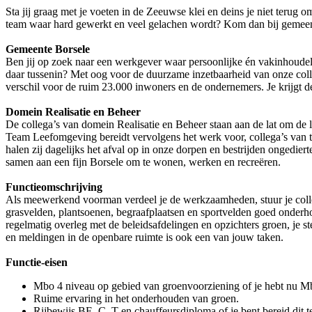
Sta jij graag met je voeten in de Zeeuwse klei en deins je niet teru
team waar hard gewerkt en veel gelachen wordt? Kom dan bij gemee
Gemeente Borsele
Ben jij op zoek naar een werkgever waar persoonlijke én vakinhoudeli
daar tussenin? Met oog voor de duurzame inzetbaarheid van onze coll
verschil voor de ruim 23.000 inwoners en de ondernemers. Je krijgt 
Domein Realisatie en Beheer
De collega’s van domein Realisatie en Beheer staan aan de lat om de l
Team Leefomgeving bereidt vervolgens het werk voor, collega’s van t
halen zij dagelijks het afval op in onze dorpen en bestrijden ongedie
samen aan een fijn Borsele om te wonen, werken en recreëren.
Functieomschrijving
Als meewerkend voorman verdeel je de werkzaamheden, stuur je colleg
grasvelden, plantsoenen, begraafplaatsen en sportvelden goed onderho
regelmatig overleg met de beleidsafdelingen en opzichters groen, je s
en meldingen in de openbare ruimte is ook een van jouw taken.
Functie-eisen
Mbo 4 niveau op gebied van groenvoorziening of je hebt nu Mb
Ruime ervaring in het onderhouden van groen.
Rijbewijs BE, C, T en chauffeursdiploma of je bent bereid dit t