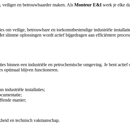
r, veiliger en betrouwbaarder maken. Als
Monteur E&I
werk je elke da
es om veilige, betrouwbare en toekomstbestendige industriële installati
et slimme oplossingen wordt actief bijgedragen aan efficiëntere process
laties binnen een industriële en petrochemische omgeving. Je bent actief
ies optimaal blijven functioneren.
industriële installaties;
ocumentatie;
effende manier;
jkheid en technisch vakmanschap.