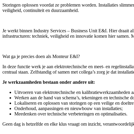
Storingen oplossen voordat ze problemen worden. Installaties slimme
veiligheid, continuïteit en duurzaamheid.
Je werkt binnen Industry Services – Business Unit E&I. Hier draait all
infrastructuren: techniek, veiligheid en innovatie komen hier samen. M
Wat ga je precies doen als Monteur E&I?
In deze functie werk je aan elektrotechnische en meet- en regelinstal
centraal staan. Zelfstandig of samen met collega’s zorg je dat installat
Je werkzaamheden bestaan onder andere uit:
Uitvoeren van elektrotechnische en kalibratiewerkzaamheden aan 
Werken aan de hand van schema’s, tekeningen en technische d
Lokaliseren en oplossen van storingen op een veilige en doeltr
Onderhoud, aanpassingen en nieuwbouw van installaties;
Meedenken over technische verbeteringen en optimalisaties.
Geen dag is hetzelfde en elke klus vraagt om inzicht, verantwoordeli