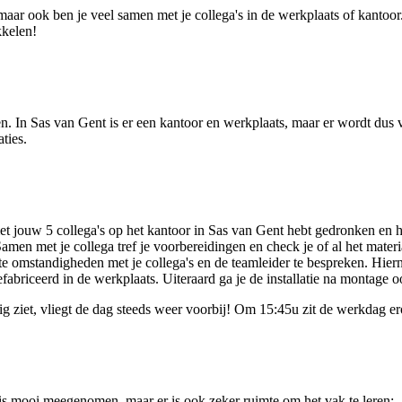
maar ook ben je veel samen met je collega's in de werkplaats of kantoo
kkelen!
n. In Sas van Gent is er een kantoor en werkplaats, maar er wordt dus vo
aties.
met jouw 5 collega's op het kantoor in Sas van Gent hebt gedronken en 
t. Samen met je collega tref je voorbereidingen en check je of al het mat
e omstandigheden met je collega's en de teamleider te bespreken. Hierna
fabriceerd in de werkplaats. Uiteraard ga je de installatie na montage o
atig ziet, vliegt de dag steeds weer voorbij! Om 15:45u zit de werkdag
g is mooi meegenomen, maar er is ook zeker ruimte om het vak te leren;