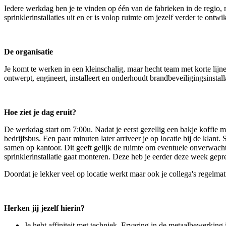
Iedere werkdag ben je te vinden op één van de fabrieken in de regio, 
sprinklerinstallaties uit en er is volop ruimte om jezelf verder te ontwi
De organisatie
Je komt te werken in een kleinschalig, maar hecht team met korte lijne
ontwerpt, engineert, installeert en onderhoudt brandbeveiligingsinstall
Hoe ziet je dag eruit?
De werkdag start om 7:00u. Nadat je eerst gezellig een bakje koffie 
bedrijfsbus. Een paar minuten later arriveer je op locatie bij de klan
samen op kantoor. Dit geeft gelijk de ruimte om eventuele onverwacht
sprinklerinstallatie gaat monteren. Deze heb je eerder deze week gepre
Doordat je lekker veel op locatie werkt maar ook je collega's regelm
Herken jij jezelf hierin?
Je hebt affiniteit met techniek. Ervaring in de metaalbewerkin