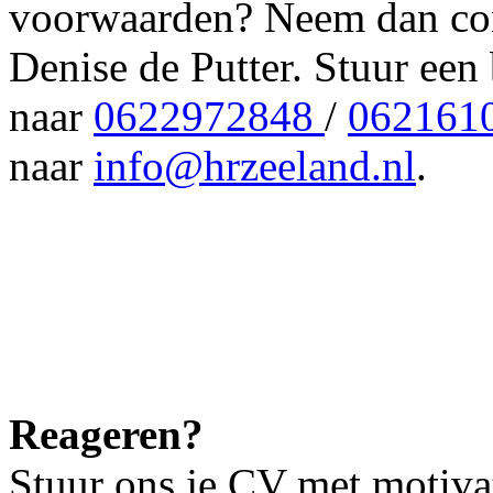
voorwaarden? Neem dan cont
Denise de Putter. Stuur een 
naar
0622972848
/
062161
naar
info@hrzeeland.nl
.
Reageren?
Stuur ons je CV met motiva