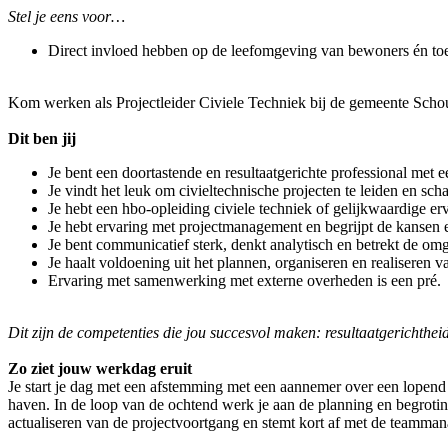
Stel je eens voor…
Direct invloed hebben op de leefomgeving van bewoners én toe
Kom werken als Projectleider Civiele Techniek bij de gemeente Sch
Dit ben jij
Je bent een doortastende en resultaatgerichte professional met e
Je vindt het leuk om civieltechnische projecten te leiden en sch
Je hebt een hbo-opleiding civiele techniek of gelijkwaardige er
Je hebt ervaring met projectmanagement en begrijpt de kansen 
Je bent communicatief sterk, denkt analytisch en betrekt de omg
Je haalt voldoening uit het plannen, organiseren en realiseren v
Ervaring met samenwerking met externe overheden is een pré.
Dit zijn de competenties die jou succesvol maken: resultaatgerichth
Zo ziet jouw werkdag eruit
Je start je dag met een afstemming met een aannemer over een lopend 
haven. In de loop van de ochtend werk je aan de planning en begrotin
actualiseren van de projectvoortgang en stemt kort af met de teamman