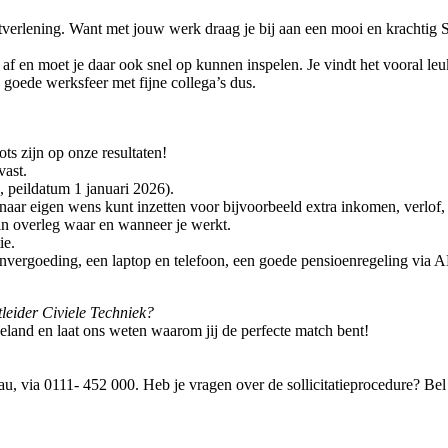
tverlening. Want met jouw werk draag je bij aan een mooi en krachtig
f en moet je daar ook snel op kunnen inspelen. Je vindt het vooral le
 goede werksfeer met fijne collega’s dus.
s zijn op onze resultaten!
vast.
, peildatum 1 januari 2026).
naar eigen wens kunt inzetten voor bijvoorbeeld extra inkomen, verlof, 
in overleg waar en wanneer je werkt.
ie.
nvergoeding, een laptop en telefoon, een goede pensioenregeling via 
tleider Civiele Techniek?
and en laat ons weten waarom jij de perfecte match bent!
, via 0111- 452 000. Heb je vragen over de sollicitatieprocedure? Be