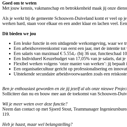
Goed om te weten
Met jouw kennis, vakmanschap en betrokkenheid maak jij onze diens
Als je werkt bij de gemeente Schouwen-Duiveland komt er veel op je a
werken hard, staan voor elkaar en een ander klaar en lachen veel. Een
Dit bieden we jou
Een leuke functie in een uitdagende werkomgeving, waar we trot
Een arbeidsovereenkomst van eerst een jaar, met de intentie tot 
Een salaris van maximaal € 5.554,- (bij 36 uur, functieschaal 10
Een Individueel Keuzebudget van 17,05% van je salaris, dat je 
Flexibel werken volgens ‘onze manier van werken’: jij bepaalt 
Een organisatiecultuur gericht op professionalisering en innovat
Uitstekende secundaire arbeidsvoorwaarden zoals een reiskoste
Ben je enthousiast geworden en zie jij jezelf al als onze nieuwe Projec
Solliciteer dan nu en bouw mee aan de toekomst van Schouwen-Duivel
Wil je meer weten over deze functie?
Neem dan contact op met Sjoerd Stout, Teammanager Ingenieursbureau
119.
Heb je haast, maar wel belangstelling?