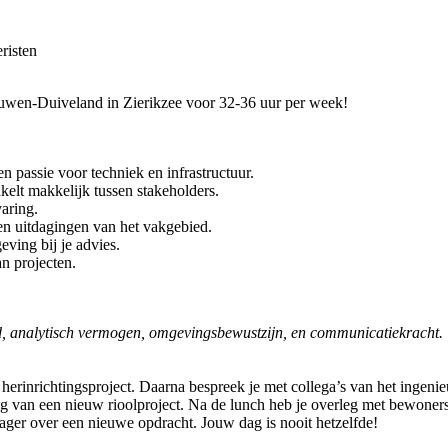
risten
ouwen-Duiveland in Zierikzee voor 32-36 uur per week!
en passie voor techniek en infrastructuur.
akelt makkelijk tussen stakeholders.
varing.
en uitdagingen van het vakgebied.
eving bij je advies.
an projecten.
eid, analytisch vermogen, omgevingsbewustzijn, en communicatiekracht.
herinrichtingsproject. Daarna bespreek je met collega’s van het ingen
g van een nieuw rioolproject. Na de lunch heb je overleg met bewoners 
ager over een nieuwe opdracht. Jouw dag is nooit hetzelfde!