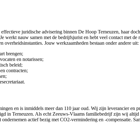
voor effectieve juridische advisering binnen De Hoop Terneuzen, haar doc
Je werkt nauw samen met de bedrijfsjurist en hebt veel contact met de r
 en overheidsinstanties. Jouw werkzaamheden bestaan onder andere uit:
art brengen;
dvocaten en notarissen;
isch beleid;
en contracten;
sen;
ecretariaat.
gen en is inmiddels meer dan 110 jaar oud. Wij zijn leverancier en p
d in Terneuzen. Als echt Zeeuws-Vlaams familiebedrijf zijn wij altij
st ondernemen actief bezig met CO2-vermindering en -compensatie. Sa