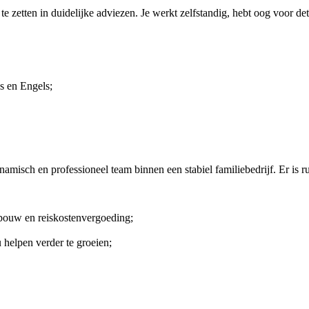
e zetten in duidelijke adviezen. Je werkt zelfstandig, hebt oog voor de
s en Engels;
amisch en professioneel team binnen een stabiel familiebedrijf. Er is ru
ouw en reiskostenvergoeding;
 helpen verder te groeien;