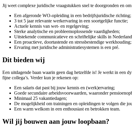
Jij weet complexe juridische vraagstukken snel te doorgronden en om t
Een afgeronde WO-opleiding in een bedrijfsjuridische richting;
3 tot 5 jaar relevante werkervaring in een soortgelijke functie;
Actuele kennis van wet- en regelgeving;
Sterke analytische en probleemoplossende vaardigheden;
Uitstekende communicatieve en schriftelijke skills in Nederland
Een proactieve, doortastende en stressbestendige werkhouding;
Ervaring met juridische administratiesystemen is een pré.
Dit bieden wij
Een uitdagende baan waarin geen dag hetzelfde is! Je werkt in een dyn
fijne collega’s. Verder kun je rekenen op:
Een salaris dat past bij jouw kennis en (werk)ervaring;
Goede secundaire arbeidsvoorwaarden, waaronder pensioenopb
Minimaal 25 vakantiedagen;
De mogelijkheid om trainingen en opleidingen te volgen die jou
Een warm welkom in een enthousiast en betrokken team.
Wil jij bouwen aan jouw loopbaan?