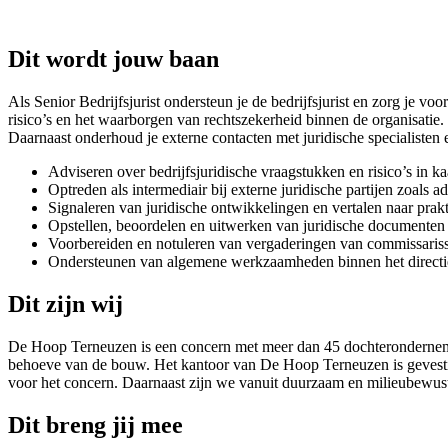
Dit wordt jouw baan
Als Senior Bedrijfsjurist ondersteun je de bedrijfsjurist en zorg je 
risico’s en het waarborgen van rechtszekerheid binnen de organisatie. 
Daarnaast onderhoud je externe contacten met juridische specialisten
Adviseren over bedrijfsjuridische vraagstukken en risico’s in ka
Optreden als intermediair bij externe juridische partijen zoals a
Signaleren van juridische ontwikkelingen en vertalen naar prakt
Opstellen, beoordelen en uitwerken van juridische documenten 
Voorbereiden en notuleren van vergaderingen van commissaris
Ondersteunen van algemene werkzaamheden binnen het directies
Dit zijn wij
De Hoop Terneuzen is een concern met meer dan 45 dochterondernemin
behoeve van de bouw. Het kantoor van De Hoop Terneuzen is gevestig
voor het concern. Daarnaast zijn we vanuit duurzaam en milieubewu
Dit breng jij mee