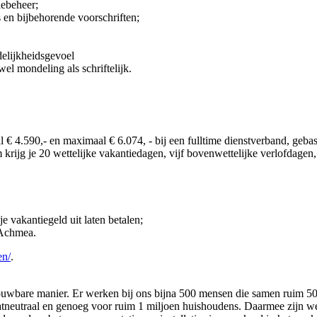
iebeheer;
s en bijbehorende voorschriften;
delijkheidsgevoel
el mondeling als schriftelijk.
 4.590,- en maximaal € 6.074, - bij een fulltime dienstverband, gebase
krijg je 20 wettelijke vakantiedagen, vijf bovenwettelijke verlofdagen
e vakantiegeld uit laten betalen;
 Achmea.
en/
.
betrouwbare manier. Er werken bij ons bijna 500 mensen die samen ruim
aatneutraal en genoeg voor ruim 1 miljoen huishoudens. Daarmee zijn we 