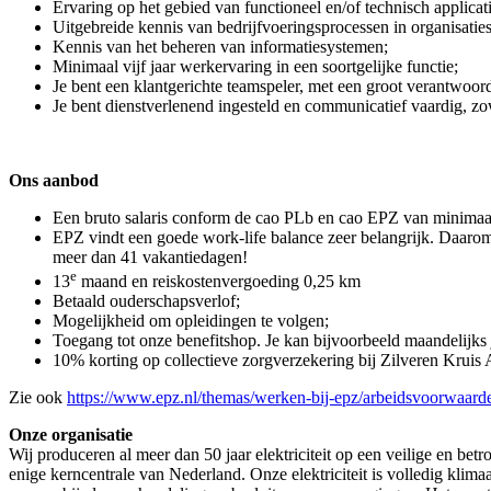
Ervaring op het gebied van functioneel en/of technisch applicat
Uitgebreide kennis van bedrijfvoeringsprocessen in organisatie
Kennis van het beheren van informatiesystemen;
Minimaal vijf jaar werkervaring in een soortgelijke functie;
Je bent een klantgerichte teamspeler, met een groot verantwoor
Je bent dienstverlenend ingesteld en communicatief vaardig, zow
Ons aanbod
Een bruto salaris conform de cao PLb en cao EPZ van minimaal €
EPZ vindt een goede work-life balance zeer belangrijk. Daarom 
meer dan 41 vakantiedagen!
e
13
maand en reiskostenvergoeding 0,25 km
Betaald ouderschapsverlof;
Mogelijkheid om opleidingen te volgen;
Toegang tot onze benefitshop. Je kan bijvoorbeeld maandelijks j
10% korting op collectieve zorgverzekering bij Zilveren Kruis
Zie ook
https://www.epz.nl/themas/werken-bij-epz/arbeidsvoorwaard
Onze organisatie
Wij produceren al meer dan 50 jaar elektriciteit op een veilige en 
enige kerncentrale van Nederland. Onze elektriciteit is volledig klim