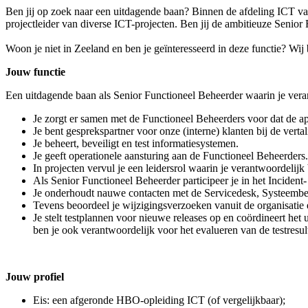
Ben jij op zoek naar een uitdagende baan? Binnen de afdeling ICT van
projectleider van diverse ICT-projecten. Ben jij de ambitieuze Senior
Woon je niet in Zeeland en ben je geïnteresseerd in deze functie? Wi
Jouw functie
Een uitdagende baan als Senior Functioneel Beheerder waarin je verant
Je zorgt er samen met de Functioneel Beheerders voor dat de ap
Je bent gesprekspartner voor onze (interne) klanten bij de ver
Je beheert, beveiligt en test informatiesystemen.
Je geeft operationele aansturing aan de Functioneel Beheerders.
In projecten vervul je een leidersrol waarin je verantwoordelij
Als Senior Functioneel Beheerder participeer je in het Inciden
Je onderhoudt nauwe contacten met de Servicedesk, Systeembeh
Tevens beoordeel je wijzigingsverzoeken vanuit de organisatie
Je stelt testplannen voor nieuwe releases op en coördineert he
ben je ook verantwoordelijk voor het evalueren van de testresul
Jouw profiel
Eis: een afgeronde HBO-opleiding ICT (of vergelijkbaar);