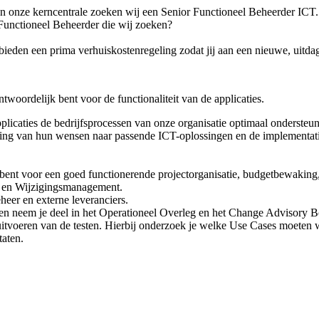
 onze kerncentrale zoeken wij een Senior Functioneel Beheerder ICT. Je
 Functioneel Beheerder die wij zoeken?
j bieden een prima verhuiskostenregeling zodat jij aan een nieuwe, uit
woordelijk bent voor de functionaliteit van de applicaties.
plicaties de bedrijfsprocessen van onze organisatie optimaal ondersteu
taling van hun wensen naar passende ICT-oplossingen en de implementat
k bent voor een goed functionerende projectorganisatie, budgetbewaking,
t- en Wijzigingsmanagement.
eer en externe leveranciers.
 en neem je deel in het Operationeel Overleg en het Change Advisory B
t uitvoeren van de testen. Hierbij onderzoek je welke Use Cases moeten 
taten.