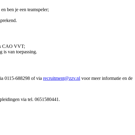
 en ben je een teamspeler;
sprekend.
gens CAO VVT;
 is van toepassing.
via 0115-688298 of via
recruitment@zzv.nl
voor meer informatie en de
Opleidingen via tel. 0651580441.