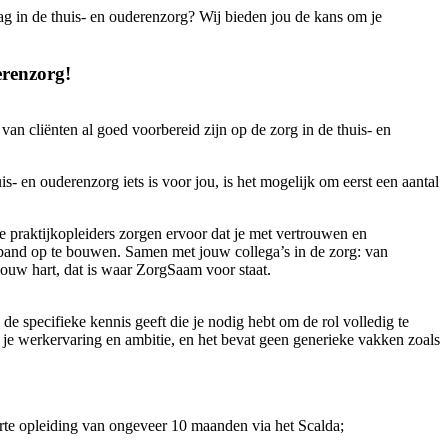
lag in de thuis- en ouderenzorg? Wij bieden jou de kans om je
renzorg!
n cliënten al goed voorbereid zijn op de zorg in de thuis- en
- en ouderenzorg iets is voor jou, is het mogelijk om eerst een aantal
ze praktijkopleiders zorgen ervoor dat je met vertrouwen en
en band op te bouwen. Samen met jouw collega’s in de zorg: van
 jouw hart, dat is waar ZorgSaam voor staat.
de specifieke kennis geeft die je nodig hebt om de rol volledig te
van je werkervaring en ambitie, en het bevat geen generieke vakken zoals
orte opleiding van ongeveer 10 maanden via het Scalda;