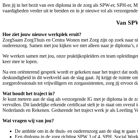
Ben jij in het bezit van een diploma in de zorg als SPW-er, SPH-er, M
vaardigheden verder uit te breiden en in je nieuwe rol als verzorgende
Van SPW
Hoe ziet jouw nieuwe werkplek eruit?
ZorgSaam ZorgThuis en Centra Wonen met Zorg zijn op zoek naar nieuw
ouderenzorg. Samen met jou kijken we niet alleen naar je diploma’s, m
We werken samen met jou, onze praktijkopleiders en team opleidingen o
keer mee te lopen.
Na een oriënterend gesprek wordt er gekeken naar het traject dat nodi
deskundigheid in dit werkveld aan de slag gaat. Jij krijgt de ruimte 
zorgprofessionals tot vrijwilligers en zorgassistenten, zorg jij ervoor
Wat houdt het traject in?
Je kunt meteen aan de slag als verzorgende IG met je diploma in de zor
vervullen. Dit landelijke erkende certificaat stelt je in staat om over
Nederlands en Rekenen. Gedurende het traject werk je als Leerling Ve
Wat vragen wij van jou?
De ambitie om in de thuis- en ouderenzorg aan de slag te gaan 
Een diploma in de zorg richting SPW 3 of 4, SPH, Social Work,