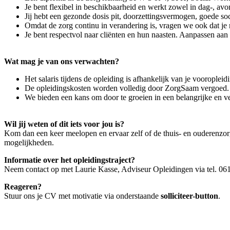
Je bent flexibel in beschikbaarheid en werkt zowel in dag-, av
Jij hebt een gezonde dosis pit, doorzettingsvermogen, goede soc
Omdat de zorg continu in verandering is, vragen we ook dat j
Je bent respectvol naar cliënten en hun naasten. Aanpassen aan 
Wat mag je van ons verwachten?
Het salaris tijdens de opleiding is afhankelijk van je voorop
De opleidingskosten worden volledig door ZorgSaam vergoed. S
We bieden een kans om door te groeien in een belangrijke en ve
Wil jij weten of dit iets voor jou is?
Kom dan een keer meelopen en ervaar zelf of de thuis- en ouderenzor
mogelijkheden.
Informatie over het opleidingstraject?
Neem contact op met Laurie Kasse, Adviseur Opleidingen via tel. 06
Reageren?
Stuur ons je CV met motivatie via onderstaande
solliciteer-button
.