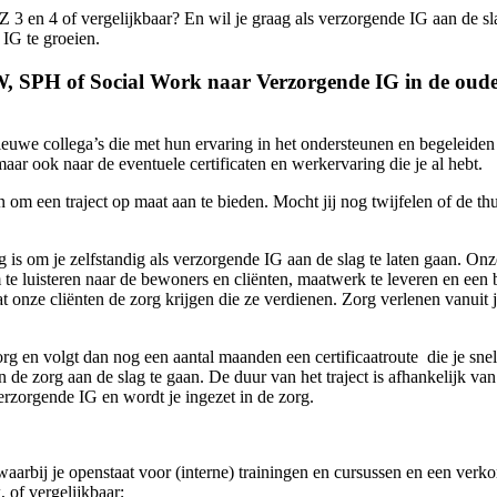
Z 3 en 4 of vergelijkbaar? En wil je graag als verzorgende IG aan de s
 IG te groeien.
, SPH of Social Work naar Verzorgende IG in de oude
e collega’s die met hun ervaring in het ondersteunen en begeleiden va
aar ook naar de eventuele certificaten en werkervaring die je al hebt.
m een traject op maat aan te bieden. Mocht jij nog twijfelen of de thuis
g is om je zelfstandig als verzorgende IG aan de slag te laten gaan. On
om te luisteren naar de bewoners en cliënten, maatwerk te leveren en e
 dat onze cliënten de zorg krijgen die ze verdienen. Zorg verlenen vanuit
g en volgt dan nog een aantal maanden een certificaatroute die je snel 
al in de zorg aan de slag te gaan. De duur van het traject is afhankelijk 
rzorgende IG en wordt je ingezet in de zorg.
waarbij je openstaat voor (interne) trainingen en cursussen en een verk
 of vergelijkbaar;