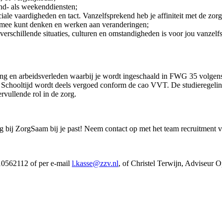
ond- als weekenddiensten;
iale vaardigheden en tact. Vanzelfsprekend heb je affiniteit met de zorg
e mee kunt denken en werken aan veranderingen;
verschillende situaties, culturen en omstandigheden is voor jou vanzelf
leiding en arbeidsverleden waarbij je wordt ingeschaald in FWG 35 vol
chooltijd wordt deels vergoed conform de cao VVT. De studieregeling
rvullende rol in de zorg.
g bij ZorgSaam bij je past! Neem contact op met het team recruitment 
10562112 of per e-mail
l.kasse@zzv.nl
, of Christel Terwijn, Adviseur 