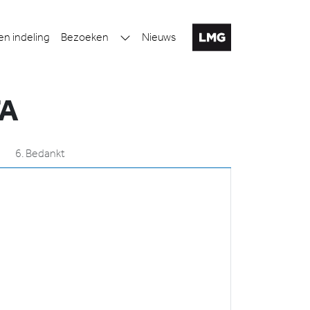
en indeling
Bezoeken
Nieuws
TA
6.
Bedankt