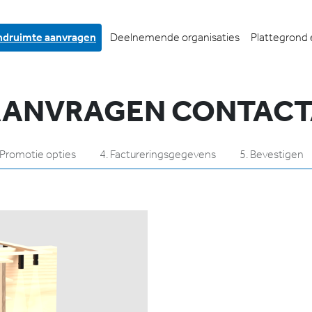
ndruimte aanvragen
Deelnemende organisaties
Plattegrond 
AANVRAGEN CONTAC
Promotie opties
4.
Factureringsgegevens
5.
Bevestigen