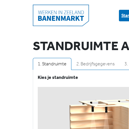
HOME
STANDRUIMTE AANVRAGEN
Sta
STANDRUIMTE 
1.
Standruimte
2.
Bedrijfsgegevens
3.
Kies je standruimte