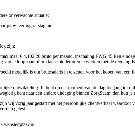
dere onverwachte situatie;
ar jouw leerling of stagiair.
eg zijn;
n maximaal € 4.102,26 bruto per maand, inschaling FWG 45;Een eindeja
king van je loopbaan of om later minder uren te werken met de regeli
eld mogelijk is om brutosalaris in te zetten voor het kopen van een fi
lijke ontwikkeling. Jij hebt op elk moment van de dag toegang tot onl
wsgierig bent naar een andere uitdaging binnen ZorgSaam, dan kun je 
zijn wij vorig jaar gestart met het persoonlijke cliëntverhaal waardoor 
 worden getest.
ia v.koster@zzv.nl