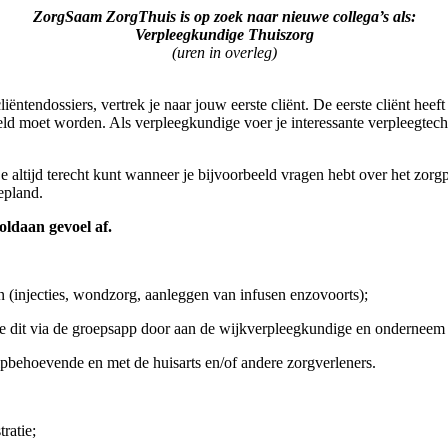
ZorgSaam ZorgThuis is op zoek naar nieuwe collega’s als:
Verpleegkundige Thuiszorg
(uren in overleg)
ëntendossiers, vertrek je naar jouw eerste cliënt. De eerste cliënt heef
eld moet worden. Als verpleegkundige voer je interessante verpleegtech
altijd terecht kunt wanneer je bijvoorbeeld vragen hebt over het zorg
epland.
oldaan gevoel af.
n (injecties, wondzorg, aanleggen van infusen enzovoorts);
 je dit via de groepsapp door aan de wijkverpleegkundige en onderneem 
behoevende en met de huisarts en/of andere zorgverleners.
ratie;