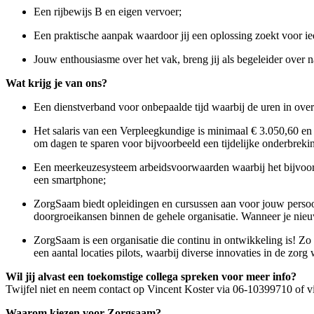
Een rijbewijs B en eigen vervoer;
Een praktische aanpak waardoor jij een oplossing zoekt voor ie
Jouw enthousiasme over het vak, breng jij als begeleider over na
Wat krijg je van ons?
Een dienstverband voor onbepaalde tijd waarbij de uren in overl
Het salaris van een Verpleegkundige is minimaal € 3.050,60 e
om dagen te sparen voor bijvoorbeeld een tijdelijke onderbre
Een meerkeuzesysteem arbeidsvoorwaarden waarbij het bijvoorbe
een smartphone;
ZorgSaam biedt opleidingen en cursussen aan voor jouw persoon
doorgroeikansen binnen de gehele organisatie. Wanneer je nieu
ZorgSaam is een organisatie die continu in ontwikkeling is! Zo 
een aantal locaties pilots, waarbij diverse innovaties in de zorg
Wil jij alvast een toekomstige collega spreken voor meer info?
Twijfel niet en neem contact op Vincent Koster via 06-10399710 of v
Waarom kiezen voor Zorgsaam?