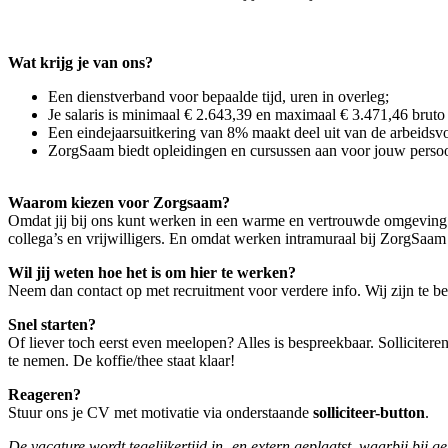
Wat krijg je van ons?
Een dienstverband voor bepaalde tijd, uren in overleg;
Je salaris is minimaal € 2.643,39 en maximaal € 3.471,46 bru
Een eindejaarsuitkering van 8% maakt deel uit van de arbeidsv
ZorgSaam biedt opleidingen en cursussen aan voor jouw persoon
Waarom kiezen voor Zorgsaam?
Omdat jij bij ons kunt werken in een warme en vertrouwde omgeving 
collega’s en vrijwilligers. En omdat werken intramuraal bij ZorgSaam 
Wil jij weten hoe het is om hier te werken?
Neem dan contact op met recruitment voor verdere info. Wij zijn te 
Snel starten?
Of liever toch eerst even meelopen? Alles is bespreekbaar. Sollicite
te nemen. De koffie/thee staat klaar!
Reageren?
Stuur ons je CV met motivatie via onderstaande
solliciteer-button
.
De vacature wordt tegelijkertijd in- en extern geplaatst, waarbij bij