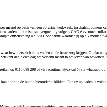
to per maand op basis van een 36-urige werkweek. Inschaling volgens c
oorwaarden, ook reiskostenvergoeding volgens CAO é eventuele tolkost
lijke ontwikkeling o.a. via Goodhabitz waarmee jij op elk moment van 
waar bewoners zich thuis voelen én de beste zorg krijgen. Omdat we g
betekent dat je elke dag het verschil maakt in het leven van bewoners, 
bereiken op 0115 688 298 of via recruitment@zzv.nl óf via whatsapp o
ren kan door op de button hieronder te klikken. Een cv uploaden is vol
 gebleken geschiktheid interne kandidaten een voorrangspositie hebben t