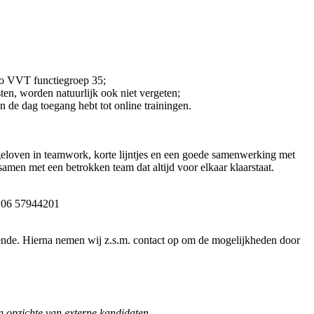
ao VVT functiegroep 35;
en, worden natuurlijk ook niet vergeten;
de dag toegang hebt tot online trainingen.
eloven in teamwork, korte lijntjes en een goede samenwerking met
samen met een betrokken team dat altijd voor elkaar klaarstaat.
p: 06 57944201
doende. Hierna nemen wij z.s.m. contact op om de mogelijkheden door
en opzichte van externe kandidaten.