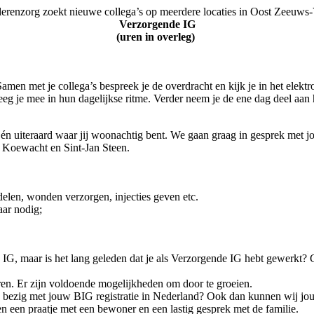
enzorg zoekt nieuwe collega’s op meerdere locaties in Oost Zeeuws-
Verzorgende IG
(uren in overleg)
 Samen met je collega’s bespreek je de overdracht en kijk je in het elektr
 je mee in hun dagelijkse ritme. Verder neem je de ene dag deel aan he
oon én uiteraard waar jij woonachtig bent. We gaan graag in gesprek met 
, Koewacht en Sint-Jan Steen.
delen, wonden verzorgen, injecties geven etc.
ar nodig;
G, maar is het lang geleden dat je als Verzorgende IG hebt gewerkt? 
ren. Er zijn voldoende mogelijkheden om door te groeien.
n bezig met jouw BIG registratie in Nederland? Ook dan kunnen wij jo
n een praatje met een bewoner en een lastig gesprek met de familie.