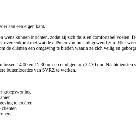
eder aan een eigen kant.
igen wens kunnen inrichten, zodat zij zich thuis en comfortabel voelen
ijk overeenkomt met wat de cliënten van huis uit gewend zijn. Hier wor
s om de cliënten een omgeving te bieden waarin ze zich veilig en gebor
n tussen 14.00 en 15.30 uur en eindigen om 22.30 uur. Nachtdiensten st
dere buitenlocaties van SVRZ te werken.
per groepswoning
anier
geving te creëren
 cliënten
woners