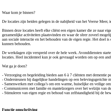
Waar kom je binnen?
De locaties zijn beiden gelegen in de nabijheid van het Veerse Meer, i
Binnen deze locaties heeft elke cliënt een eigen kamer die ze naar e
gezamenlijke activiteiten plaatsvinden en waar de sfeer zoveel mogel
aan sociale interactie en het behouden van de eigen regie. Het doel i
kunnen behouden.
De werkdagen zijn verspreid over de hele week. Avonddiensten starte
locaties. Heel incidenteel kun je ook gevraagd worden om op een an
Wat ga je doen?
- Verzorging en begeleiding bieden aan 6 à 7 cliënten met dementie 
- Ondersteunen bij dagelijkse handelingen op een belevingsgerichte m
- Samenwerken met collega’s om een warme, huiselijke en veilige om
- Communiceren met familie en mantelzorgers over het welzijn van de
- Stimuleren van eigen regie en behoud van zelfstandigheid bij de be
Functie omschrijving