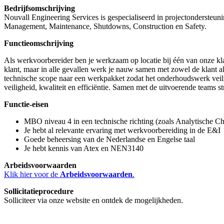
Bedrijfsomschrijving
Nouvall Engineering Services is gespecialiseerd in projectondersteuni
Management, Maintenance, Shutdowns, Construction en Safety.
Functieomschrijving
Als werkvoorbereider ben je werkzaam op locatie bij één van onze kla
klant, maar in alle gevallen werk je nauw samen met zowel de klant al
technische scope naar een werkpakket zodat het onderhoudswerk veili
veiligheid, kwaliteit en efficiëntie. Samen met de uitvoerende teams s
Functie-eisen
MBO niveau 4 in een technische richting (zoals Analytische Ch
Je hebt al relevante ervaring met werkvoorbereiding in de E&I
Goede beheersing van de Nederlandse en Engelse taal
Je hebt kennis van Atex en NEN3140
Arbeidsvoorwaarden
Klik hier voor de
Arbeidsvoorwaarden
.
Sollicitatieprocedure
Solliciteer via onze website en ontdek de mogelijkheden.