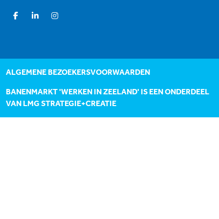
ALGEMENE BEZOEKERSVOORWAARDEN
BANENMARKT 'WERKEN IN ZEELAND' IS EEN ONDERDEEL
VAN
LMG STRATEGIE+CREATIE